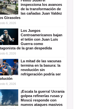
Fellito Suberví
inspecciona los avances
de la transformación de
las cañadas Juan Valdez
os Girasoles
osto 6, 2026
Los Juegos
Centroamericanos bajan
el telón con Juan Luis
Guerra como
tagonista de la gran despedida
osto 6, 2026
La mitad de las vacunas
termina en la basura: la
revolución sin
refrigeración podría ser
solución
osto 6, 2026
¡Escala la guerra! Ucrania
golpea refinerías rusas y
Moscú responde con
nuevos ataques masivos