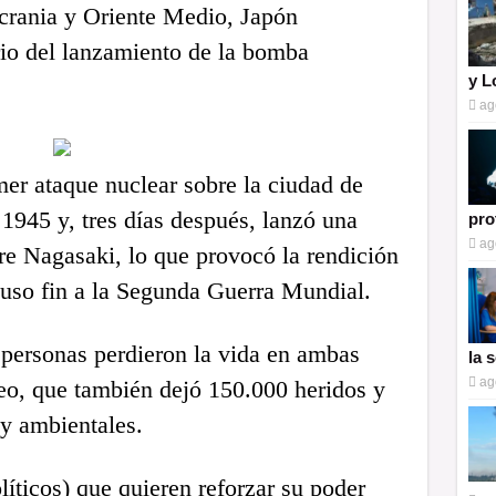
Ucrania y Oriente Medio, Japón
io del lanzamiento de la bomba
y L
ag
mer ataque nuclear sobre la ciudad de
1945 y, tres días después, lanzó una
pro
ag
e Nagasaki, lo que provocó la rendición
puso fin a la Segunda Guerra Mundial.
personas perdieron la vida en ambas
la 
ag
o, que también dejó 150.000 heridos y
y ambientales.
líticos) que quieren reforzar su poder