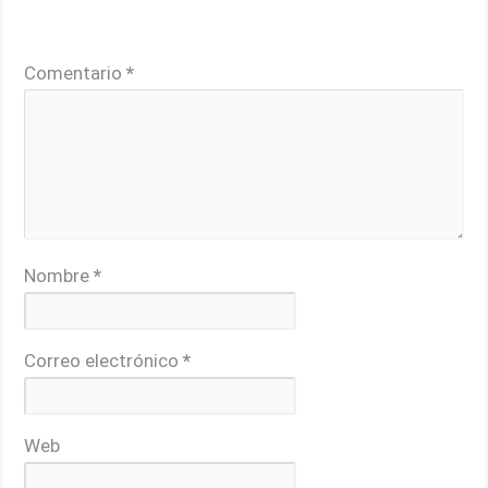
Tu dirección de correo electrónico no será publicada.
Los campos obligatorios están marcados con
*
Comentario
*
Nombre
*
Correo electrónico
*
Web