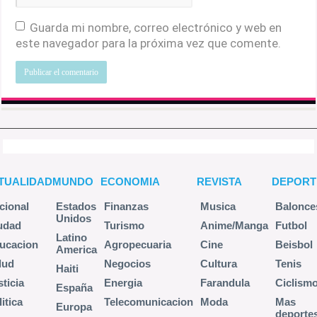
Guarda mi nombre, correo electrónico y web en
este navegador para la próxima vez que comente.
TUALIDAD
MUNDO
ECONOMIA
REVISTA
DEPORT
cional
Estados
Finanzas
Musica
Balonce
Unidos
udad
Turismo
Anime/Manga
Futbol
Latino
ucacion
Agropecuaria
Cine
Beisbol
America
lud
Negocios
Cultura
Tenis
Haiti
sticia
Energia
Farandula
Ciclism
España
itica
Telecomunicacion
Moda
Mas
Europa
deporte