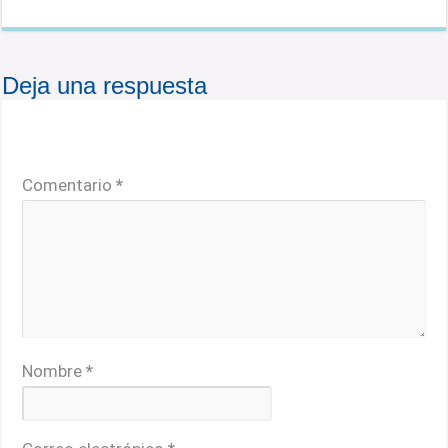
Deja una respuesta
Tu dirección de correo electrónico no será publicada.
Los campos obligatorios están marcados con
*
Comentario
*
Nombre
*