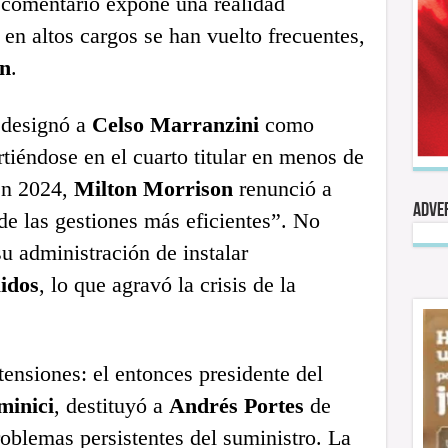
 comentario expone una realidad
 en altos cargos se han vuelto frecuentes,
an
.
 designó a
Celso Marranzini
como
iéndose en el cuarto titular en menos de
en 2024,
Milton Morrison
renunció a
Adve
de las gestiones más eficientes”. No
u administración de instalar
idos
, lo que agravó la crisis de la
tensiones: el entonces presidente del
minici
, destituyó a
Andrés Portes
de
roblemas persistentes del suministro. La