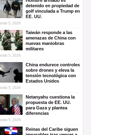
Hombre armado es
detenido en propiedad de
golf vinculada a Trump en
EE. UU.
osto 5, 2026
Taiwán responde a las
amenazas de China con
nuevas maniobras
militares
osto 5, 2026
China endurece controles
sobre drones y eleva la
tensión tecnológica con
Estados Unidos
osto 5, 2026
Netanyahu cuestiona la
propuesta de EE. UU.
para Gaza y plantea
diferencias
osto 5, 2026
Reinas del Caribe siguen
imparables tras vencer a