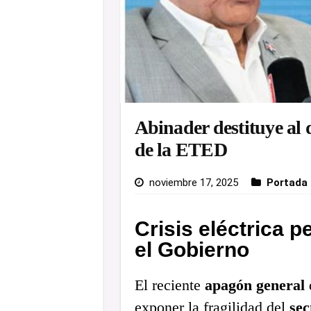
Abinader destituye al 
de la ETED
noviembre 17, 2025
Portada
Crisis eléctrica 
el Gobierno
El reciente
apagón general
d
exponer la fragilidad del
sec