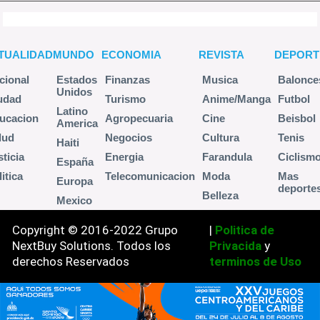
TUALIDAD
MUNDO
ECONOMIA
REVISTA
DEPORT
cional
Estados
Finanzas
Musica
Balonce
Unidos
udad
Turismo
Anime/Manga
Futbol
Latino
ucacion
Agropecuaria
Cine
Beisbol
America
lud
Negocios
Cultura
Tenis
Haiti
sticia
Energia
Farandula
Ciclism
España
itica
Telecomunicacion
Moda
Mas
Europa
deporte
Belleza
Mexico
Copyright © 2016-2022 Grupo
|
Politica de
NextBuy Solutions. Todos los
Privacida
y
derechos Reservados
terminos de Uso