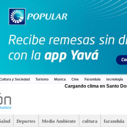
Cultura y Sociedad
Turismo
Musica
Cine
Farandula
tecnología
Cargando clima en Santo Dom
Salud
Deportes
Medio Ambiente
cultura
farandula