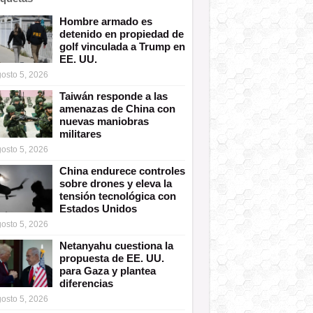
Hombre armado es
detenido en propiedad de
golf vinculada a Trump en
EE. UU.
osto 5, 2026
Taiwán responde a las
amenazas de China con
nuevas maniobras
militares
osto 5, 2026
China endurece controles
sobre drones y eleva la
tensión tecnológica con
Estados Unidos
osto 5, 2026
Netanyahu cuestiona la
propuesta de EE. UU.
para Gaza y plantea
diferencias
osto 5, 2026