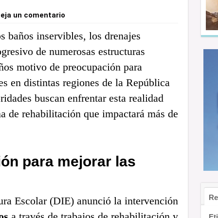
eja un comentario
os baños inservibles, los drenajes
ogresivo de numerosas estructuras
años motivo de preocupación para
es en distintas regiones de la República
idades buscan enfrentar esta realidad
 de rehabilitación que impactará más de
ión para mejorar las
Re
ura Escolar (DIE) anunció la intervención
os
a través de trabajos de rehabilitación y
Et