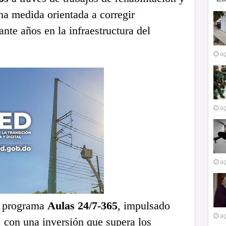
na medida orientada a corregir
nte años en la infraestructura del
ag
ag
ag
el programa
Aulas 24/7-365
, impulsado
ag
 con una inversión que supera los