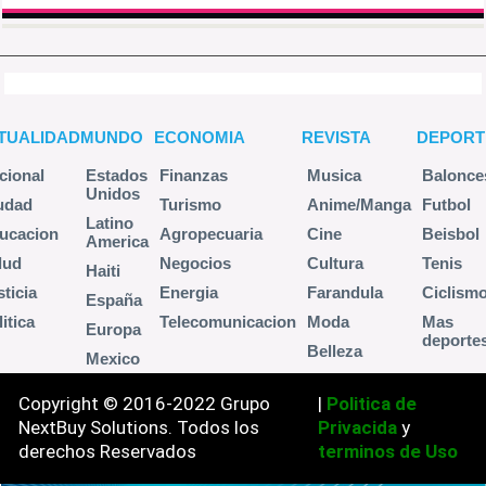
TUALIDAD
MUNDO
ECONOMIA
REVISTA
DEPORT
cional
Estados
Finanzas
Musica
Balonce
Unidos
udad
Turismo
Anime/Manga
Futbol
Latino
ucacion
Agropecuaria
Cine
Beisbol
America
lud
Negocios
Cultura
Tenis
Haiti
sticia
Energia
Farandula
Ciclism
España
itica
Telecomunicacion
Moda
Mas
Europa
deporte
Belleza
Mexico
Copyright © 2016-2022 Grupo
|
Politica de
NextBuy Solutions. Todos los
Privacida
y
derechos Reservados
terminos de Uso