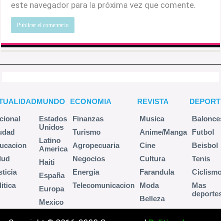
este navegador para la próxima vez que comente.
TUALIDAD
MUNDO
ECONOMIA
REVISTA
DEPORT
cional
Estados
Finanzas
Musica
Balonce
Unidos
udad
Turismo
Anime/Manga
Futbol
Latino
ucacion
Agropecuaria
Cine
Beisbol
America
lud
Negocios
Cultura
Tenis
Haiti
sticia
Energia
Farandula
Ciclism
España
itica
Telecomunicacion
Moda
Mas
Europa
deporte
Belleza
Mexico