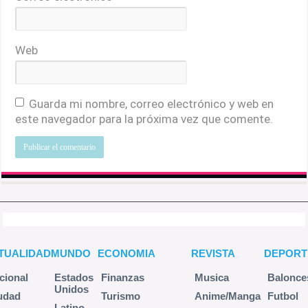
Web
Guarda mi nombre, correo electrónico y web en
este navegador para la próxima vez que comente.
TUALIDAD
MUNDO
ECONOMIA
REVISTA
DEPORT
cional
Estados
Finanzas
Musica
Balonce
Unidos
udad
Turismo
Anime/Manga
Futbol
Latino