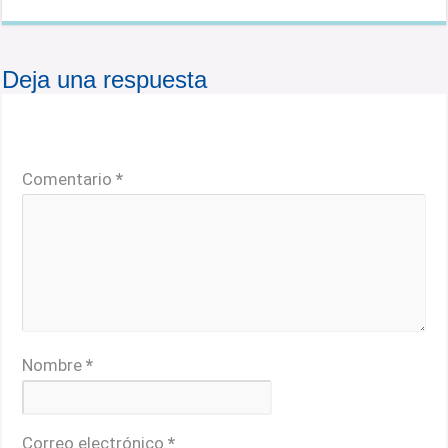
Deja una respuesta
Tu dirección de correo electrónico no será publicada.
Los campos obligatorios están marcados con
*
Comentario
*
Nombre
*
Correo electrónico
*