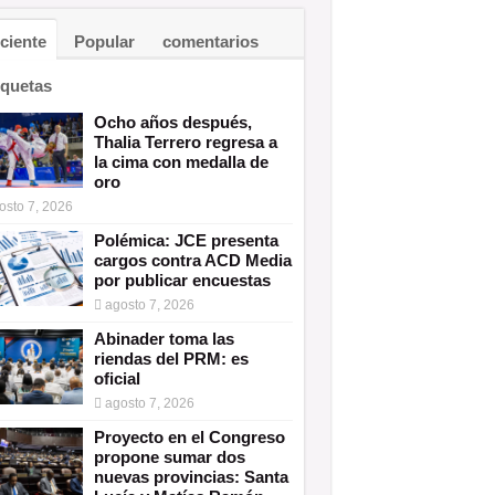
ciente
Popular
comentarios
iquetas
Ocho años después,
Thalia Terrero regresa a
la cima con medalla de
oro
osto 7, 2026
Polémica: JCE presenta
cargos contra ACD Media
por publicar encuestas
agosto 7, 2026
Abinader toma las
riendas del PRM: es
oficial
agosto 7, 2026
Proyecto en el Congreso
propone sumar dos
nuevas provincias: Santa