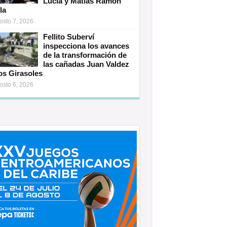
Lucía y Matías Ramón
la
osto 7, 2026
Fellito Suberví
inspecciona los avances
de la transformación de
las cañadas Juan Valdez
os Girasoles
osto 6, 2026