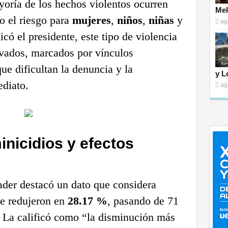
yoría de los hechos violentos ocurren
Mel
o el riesgo para
mujeres
,
niños
,
niñas
y
ag
ó el presidente, este tipo de violencia
ivados, marcados por vínculos
e dificultan la denuncia y la
y L
ediato.
ag
nicidios y efectos
der destacó un dato que considera
e redujeron en
28.17 %
, pasando de 71
 La calificó como “la disminución más