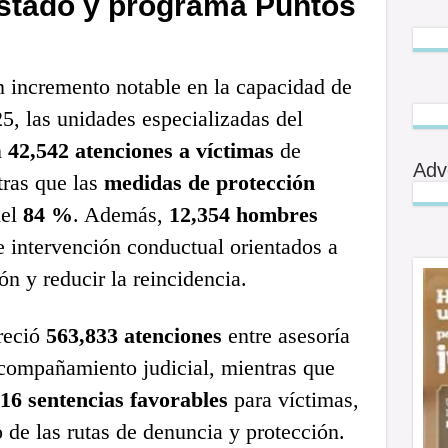
stado y programa Puntos
n incremento notable en la capacidad de
5, las unidades especializadas del
n
42,542 atenciones a víctimas
de
Adv
tras que las
medidas de protección
del
84 %
. Además,
12,354 hombres
e intervención conductual orientados a
ón y reducir la reincidencia.
freció
563,833 atenciones
entre asesoría
acompañamiento judicial, mientras que
16 sentencias favorables
para víctimas,
o de las rutas de denuncia y protección.