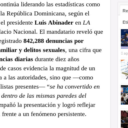
ontinúa liderando las estadísticas como
Re
 la República Dominicana, según el
 el presidente
Luis Abinader
en
LA
Et
alacio Nacional. El mandatario reveló que
egistrado
842,288 denuncias por
amiliar y delitos sexuales
, una cifra que
ag
cias diarias
durante diez años
de casos evidencia la magnitud de un
a a las autoridades, sino que —como
listas presentes— “
se ha convertido en
e dentro de las mismas paredes del
pañó la presentación y logró reflejar
l frente a un fenómeno persistente.