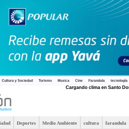
Cultura y Sociedad
Turismo
Musica
Cine
Farandula
tecnología
Cargando clima en Santo Dom
Salud
Deportes
Medio Ambiente
cultura
farandula