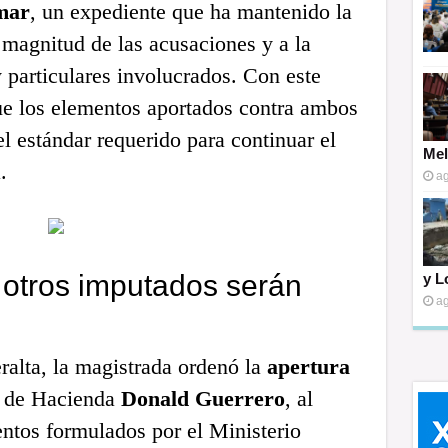
mar
, un expediente que ha mantenido la
 magnitud de las acusaciones y a la
 particulares involucrados. Con este
que los elementos aportados contra ambos
l estándar requerido para continuar el
Mel
.
ag
 otros imputados serán
y L
ag
eralta, la magistrada ordenó la
apertura
o de Hacienda
Donald Guerrero
, al
entos formulados por el Ministerio