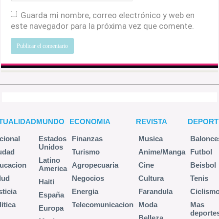
Guarda mi nombre, correo electrónico y web en
este navegador para la próxima vez que comente.
TUALIDAD
MUNDO
ECONOMIA
REVISTA
DEPORT
cional
Estados
Finanzas
Musica
Balonce
Unidos
udad
Turismo
Anime/Manga
Futbol
Latino
ucacion
Agropecuaria
Cine
Beisbol
America
lud
Negocios
Cultura
Tenis
Haiti
sticia
Energia
Farandula
Ciclism
España
itica
Telecomunicacion
Moda
Mas
Europa
deporte
Belleza