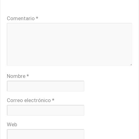
Tu dirección de correo electrónico no será publicada.
Los campos obligatorios están marcados con
*
Comentario
*
Nombre
*
Correo electrónico
*
Web