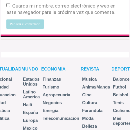
Guarda mi nombre, correo electrónico y web en
este navegador para la próxima vez que comente.
TUALIDAD
MUNDO
ECONOMIA
REVISTA
DEPORT
cional
Estados
Finanzas
Musica
Balonce
Unidos
udad
Turismo
Anime/Manga
Futbol
Latino
ucacion
Agropecuaria
Cine
Beisbol
America
lud
Negocios
Cultura
Tenis
Haiti
sticia
Energia
Farandula
Ciclism
España
itica
Telecomunicacion
Moda
Mas
Europa
deporte
Belleza
Mexico