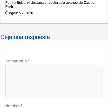
Fellito Suberví destaca el acelerado avance de Caoba
Park
agosto 2, 2026
Deja una respuesta
Tu dirección de correo electrónico no será publicada.
Los campos obligatorios están marcados con
*
Comentario
*
Nombre
*